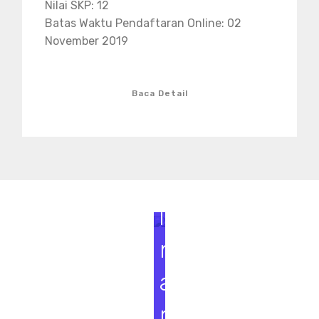
Nilai SKP: 12
Batas Waktu Pendaftaran Online: 02
November 2019
Baca Detail
S
e
m
i
n
a
r